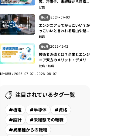
容、将来性、未経験から目指す
方法も解説
就職
No.4
2024-07-03
エンジニアってかっこいい？か
っこいいと言われる理由や魅力
を解説
転職
No.5
2025-12-12
技術者派遣とは？企業とエンジ
ニア双方のメリット・デメリッ
トを解説
就職・転職
集計期間：2026-07-07～2026-08-07
注目されているタグ一覧
#機電
#半導体
#資格
#設計
#未経験での転職
#異業種からの転職