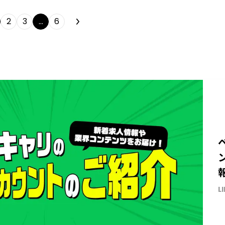
2
3
…
6
L