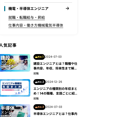
機電・半導体エンジニア
就職・転職
給与・昇給
仕事内容・働き方
機械
電気
半導体
人気記事
No.1
2024-07-03
建設エンジニアとは？職種や仕
事内容、年収、将来性まで解説
します
就職
No.2
2024-12-26
エンジニアの種類別の年収まと
め！14の職種、言語ごとに紹
介
就職
No.3
2024-07-03
半導体エンジニアとは？仕事内