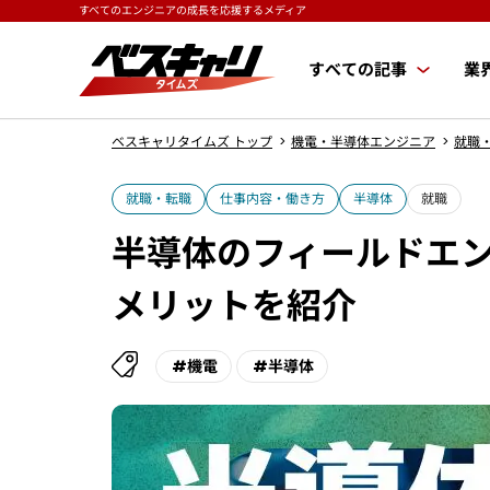
すべてのエンジニアの成長を応援するメディア
すべての記事
業
ベスキャリタイムズ トップ
機電・半導体エンジニア
就職
就職・転職
仕事内容・働き方
半導体
就職
半導体のフィールドエ
メリットを紹介
#機電
#半導体