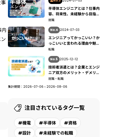
No.3
2024-07-03
仕事
半導体エンジニアとは？仕事内
容、将来性、未経験から目指す
方法も解説
就職
事内
No.4
2024-07-03
エンジニアってかっこいい？か
エン
っこいいと言われる理由や魅力
を解説
転職
No.5
2025-12-12
技術者派遣とは？企業とエンジ
ニア双方のメリット・デメリッ
トを解説
就職・転職
集計期間：2026-07-06～2026-08-06
注目されているタグ一覧
#機電
#半導体
#資格
#設計
#未経験での転職