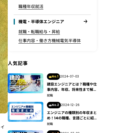
職種
年収
就活
機電・半導体エンジニア
就職・転職
給与・昇給
仕事内容・働き方
機械
電気
半導体
人気記事
No.1
2024-07-03
建設エンジニアとは？職種や仕
事内容、年収、将来性まで解説
します
就職
No.2
2024-12-26
エンジニアの種類別の年収まと
め！14の職種、言語ごとに紹
介
就職
フィ