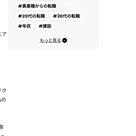
#異業種からの転職
#20代の転職
#30代の転職
#年収
#建設
ニア
もっと見る
テク
品の
急